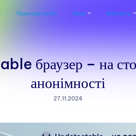
т
Приклади робіт
Ціни
Контакти
ble браузер – на сто
анонімності
27.11.2024