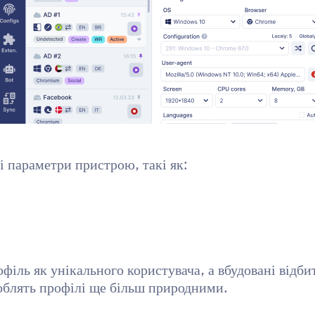
параметри пристрою, такі як:
іль як унікального користувача, а вбудовані відби
облять профілі ще більш природними.