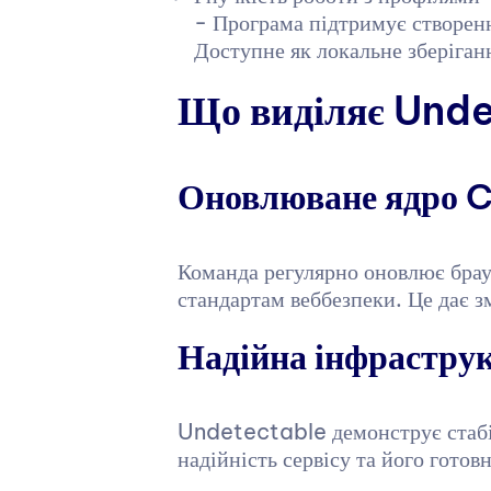
- Програма підтримує створен
Доступне як локальне зберіганн
Що виділяє Und
Оновлюване ядро 
Команда регулярно оновлює брау
стандартам веббезпеки. Це дає 
Надійна інфрастру
Undetectable демонструє стабіл
надійність сервісу та його готов