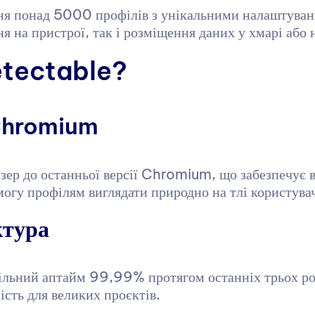
ня понад 5000 профілів з унікальними налаштува
я на пристрої, так і розміщення даних у хмарі або 
etectable?
Chromium
зер до останньої версії Chromium, що забезпечує в
змогу профілям виглядати природно на тлі користув
ктура
ьний аптайм 99,99% протягом останніх трьох рокі
ність для великих проєктів.