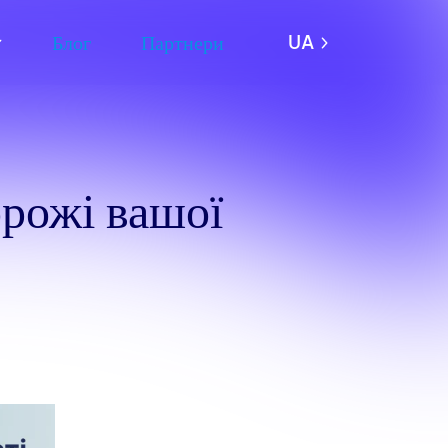
Блог
Партнери
UA
рожі вашої