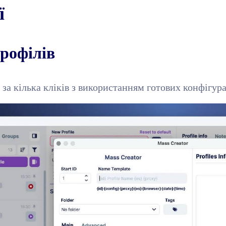
ї
рофілів
 за кілька кліків з використанням готових конфігур