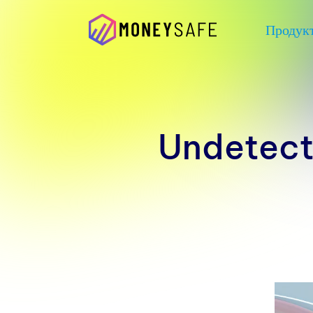
Продук
Undetecta