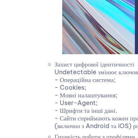
Захист цифрової ідентичності
Undetectable змінює ключові 
- Операційна система;
- Cookies;
- Мовні налаштування;
- User-Agent;
- Шрифти та інші дані.
- Сайти сприймають кожен проф
(включно з Android та iOS) р
Гнучкість роботи з профілями