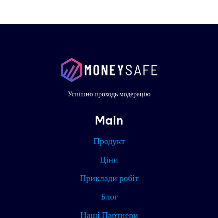
Проду
Прикл
робіт
Ціни
Успішно проходь модерацію
Конта
Main
Блог
Продукт
Партн
Ціни
Приклади робіт
Поточн
Блог
Наші Партнери