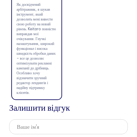
Як досвідчений
арбітражник, я шукав
інструмент, який
дозволить мені вивести
свою роботу на новий
рівень. Keitaro повністю
виправдав мої
очікування. Гнучкі
налаштування, широкий
функціонал і висока
швидкість обробки даних
– все це дозволяє
оптимізувати рекламні
кампанії до дрібниць.
Особливо хочу
відзначити зручний
редактор лендингів і
надійну підтримку
клієнтів.
Залишити відгук