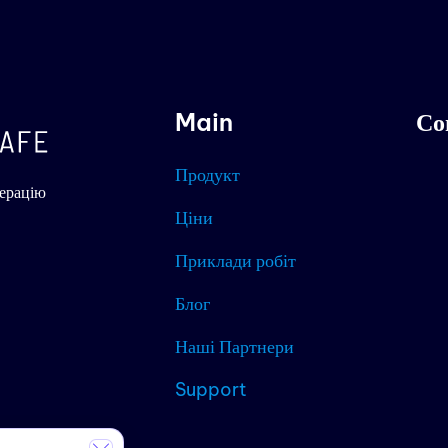
Main
Со
Продукт
ерацію
Ціни
Приклади робіт
Блог
Наші Партнери
Support