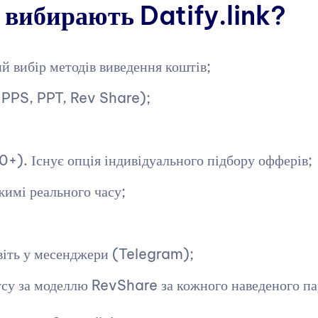
 вибирають Datify.link?
й вибір методів виведення коштів;
, PPS, PPT, Rev Share);
+). Існує опція індивідуального підбору офферів;
жимі реального часу;
авіть у месенджери (Telegram);
су за моделлю RevShare за кожного наведеного па