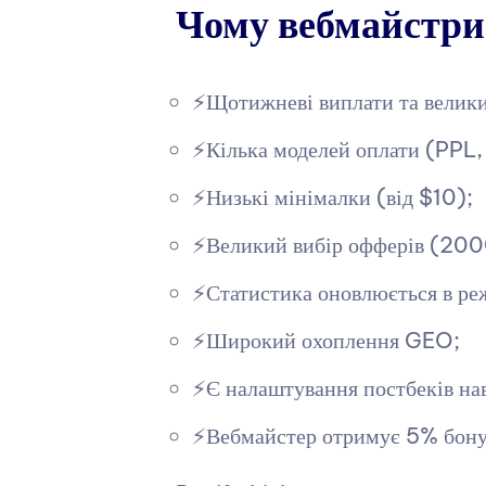
Чому вебмайстри
⚡️Щотижневі виплати та велики
⚡️Кілька моделей оплати (PPL
⚡️Низькі мінімалки (від $10);
⚡️Великий вибір офферів (2000
⚡️Статистика оновлюється в ре
⚡️Широкий охоплення GEO;
⚡️Є налаштування постбеків н
⚡️Вебмайстер отримує 5% бону