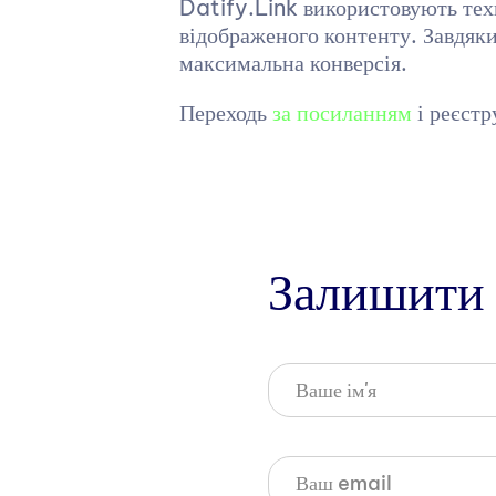
Datify.Link використовують техн
відображеного контенту. Завдяк
максимальна конверсія.
Переходь
за посилання
м
і реєстр
Залишити 