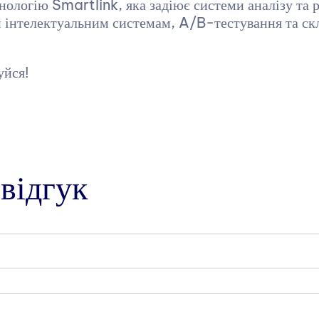
ологію Smartlink, яка задіює системи аналізу та р
и інтелектуальним системам, A/B-тестування та ск
уйся!
відгук