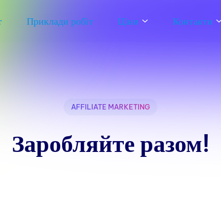
т
Приклади робіт
Ціни
Контакти
AFFILIATE MARKETING
Заробляйте разом!