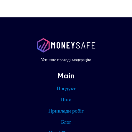
Проду
Прикл
робіт
Ціни
Успішно проходь модерацію
Конта
Main
Блог
Продукт
Партн
Ціни
Приклади робіт
Поточн
Блог