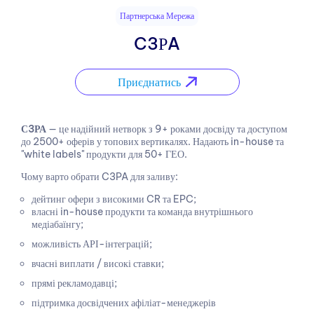
Партнерська Мережа
C3РA
Приєднатись
С3РА
— це надійний нетворк з 9+ роками досвіду та доступом
до 2500+ оферів у топових вертикалях. Надають in-house та
"white labels" продукти для 50+ ГЕО.
Чому варто обрати C3PA для заливу:
дейтинг офери з високими CR та EPC;
власні in-house продукти та команда внутрішнього
медіабаїнгу;
можливість АРІ-інтеграцій;
вчасні виплати / високі ставки;
прямі рекламодавці;
підтримка досвідчених афіліат-менеджерів