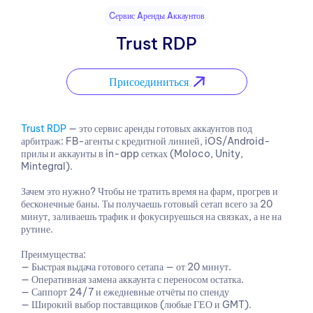
Cервис Aренды Aккаунтов
Trust RDP
Присоединиться
Trust RDP
— это сервис аренды готовых аккаунтов под
арбитраж: FB-агенты с кредитной линией, iOS/Android-
прилы и аккаунты в in-app сетках (Moloco, Unity,
Mintegral).
Зачем это нужно? Чтобы не тратить время на фарм, прогрев и
бесконечные баны. Ты получаешь готовый сетап всего за 20
минут, заливаешь трафик и фокусируешься на связках, а не на
рутине.
Преимущества:
— Быстрая выдача готового сетапа — от 20 минут.
— Оперативная замена аккаунта с переносом остатка.
— Саппорт 24/7 и ежедневные отчёты по спенду
— Широкий выбор поставщиков (любые ГЕО и GMT).