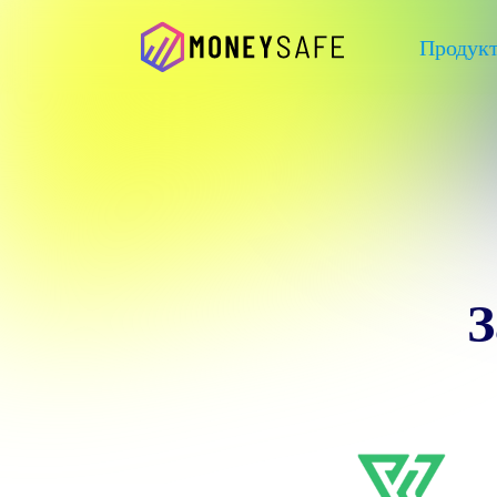
Продук
З