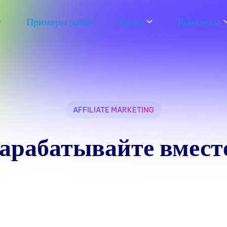
т
Примеры работ
Цены
Контакты
AFFILIATE MARKETING
арабатывайте вмест