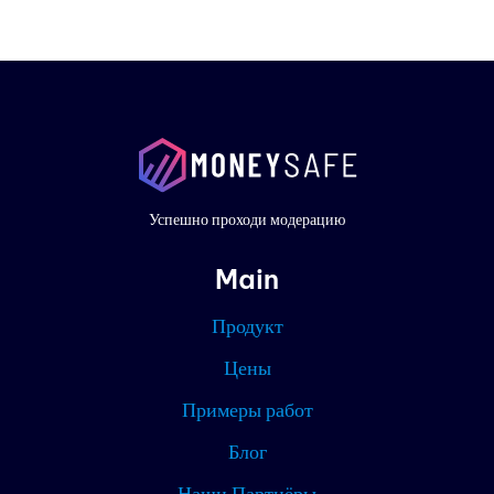
Проду
Прим
работ
Цены
Успешно проходи модерацию
Конта
Main
Блог
Продукт
Партн
Цены
Примеры работ
Текущ
Блог
Наши Партнёры