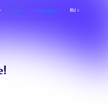
Блог
Партнёры
RU
е!