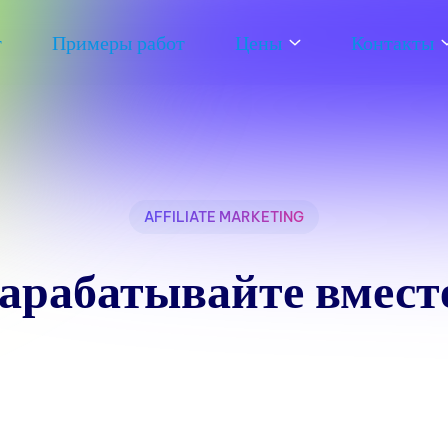
т
Примеры работ
Цены
Контакты
AFFILIATE MARKETING
арабатывайте вмест