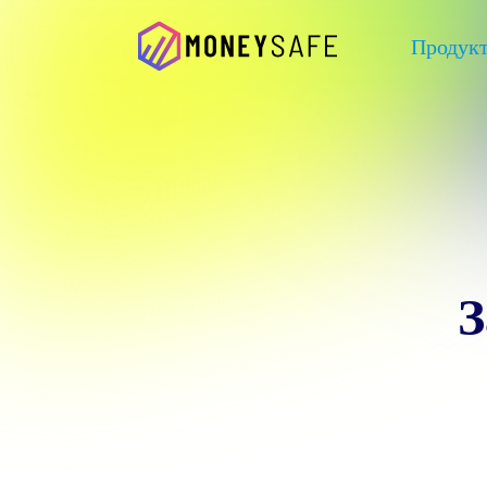
Продук
З