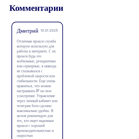
Комментарии
Дмитрий
10.01.2025
Отличная прокси служба
которую использую для
работы в интернете. С их
прокси будь это
мобильные, резидентные
или серверные, я никогда
не сталкивался с
проблемой скорости или
стабильности. Еще очень
нравиться, что можно
настраивать IP на свое
усмотрение. Управление
через личный кабинет или
телеграм бота сделано
максимально удобно. В
целом рекомендую для
тех, кто ищет надежные
прокси с хорошей
производительностью и
скоростью