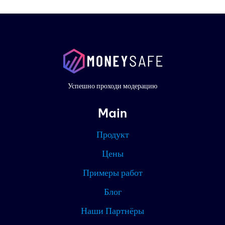
Проду
Прим
работ
Цены
Успешно проходи модерацию
Конта
Main
Блог
Продукт
Партн
Цены
Примеры работ
Текущ
Блог
Наши Партнёры