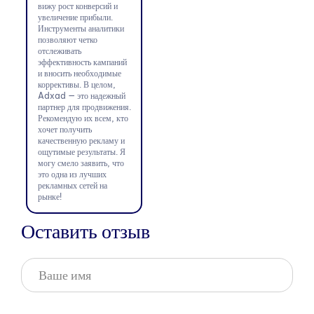
вижу рост конверсий и
увеличение прибыли.
Инструменты аналитики
позволяют четко
отслеживать
эффективность кампаний
и вносить необходимые
коррективы. В целом,
Adxad — это надежный
партнер для продвижения.
Рекомендую их всем, кто
хочет получить
качественную рекламу и
ощутимые результаты. Я
могу смело заявить, что
это одна из лучших
рекламных сетей на
рынке!
Оставить отзыв