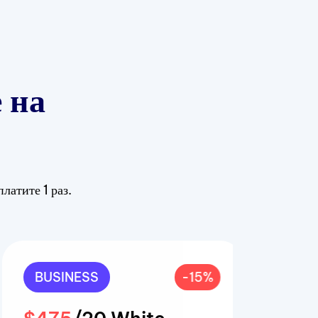
 на
латите 1 раз.
BUSINESS
-15%