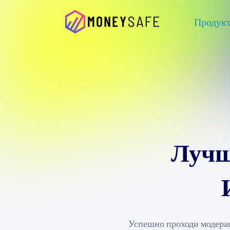
Продук
Лучш
Успешно проходи модера