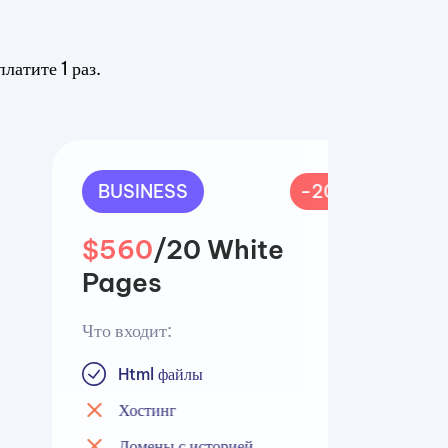
латите 1 раз.
BUSINESS
-20%
$560
/20 White
Pages
Что входит:
Html файлы
Хостинг
Домены с историей