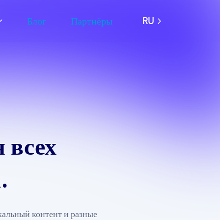
Блог
Партнёры
RU
 всех
.
альный контент и разные