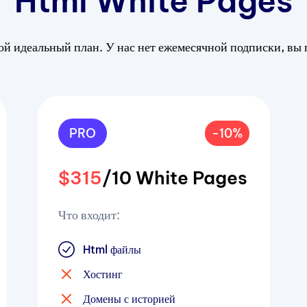
Html White Pages
й идеальный план. У нас нет ежемесячной подписки, вы п
PRO
-10%
$315
/10 White Pages
Что входит:
Html файлы
Хостинг
Домены с историей