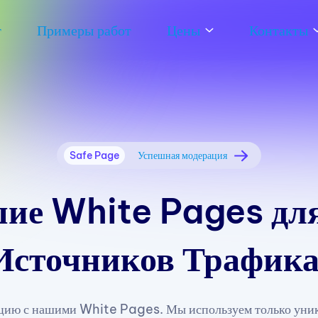
т
Примеры работ
Цены
Контакты
Safe Page
Успешная модерация
ие White Pages для
Источников Трафика
цию с нашими White Pages. Мы используем только уник